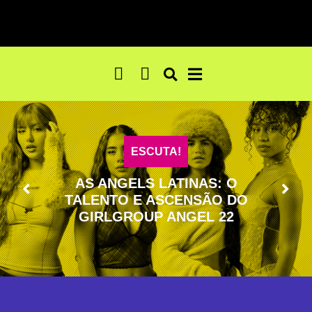
ESCUTA!
ABRAM OS CAMINHOS: MC THA
TEM AXÉ, TALENTO E UM
CORAÇÃO VAGABUNDO