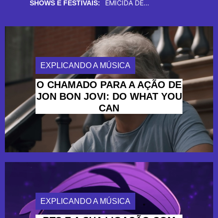
REVOLUÇÃO NO PALCO, DON
RICO DALASAM TRAZ UM BANHO DE “ALÍVIO” NOS ENCONTROS DDGA
SHOWS E FESTIVAIS:
EXPLICANDO A MÚSICA
O CHAMADO PARA A AÇÃO DE
JON BON JOVI: DO WHAT YOU
CAN
EXPLICANDO A MÚSICA