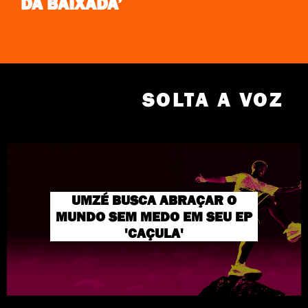
DA BAIXADA’
SOLTA A VOZ
UMZÉ BUSCA ABRAÇAR O
MUNDO SEM MEDO EM SEU EP
'CAÇULA'