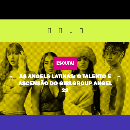
ESCUTA!
ABRAM OS CAMINHOS: MC THA
TEM AXÉ, TALENTO E UM CORAÇÃO
VAGABUNDO