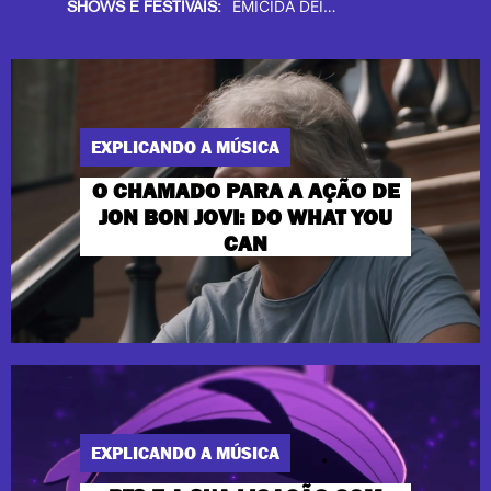
REVOLUÇÃO NO PALCO, DON
RICO DALASAM TRAZ UM BANHO DE “ALÍVIO” NOS ENCONTROS DDGA
SHOWS E FESTIVAIS:
EXPLICANDO A MÚSICA
O CHAMADO PARA A AÇÃO DE
JON BON JOVI: DO WHAT YOU
CAN
EXPLICANDO A MÚSICA