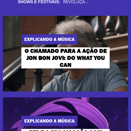
REVOLUÇÃO NO PALCO, DON L DÁ VIDA AO ROTEIRO PRA AÏNOUZ, VOL. 2
RICO DALASAM TRAZ UM BANHO DE “ALÍVIO” NOS ENCONTROS DDGA
SHOWS E FESTIVAIS:
EXPLICANDO A MÚSICA
O CHAMADO PARA A AÇÃO DE
JON BON JOVI: DO WHAT YOU
CAN
EXPLICANDO A MÚSICA