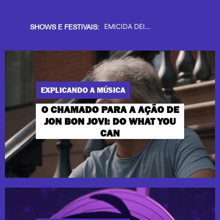
REVOLUÇÃO NO
RICO DALASAM TRAZ UM BANHO DE “ALÍVIO” NOS ENCONTROS DDGA
SHOWS E FESTIVAIS:
EXPLICANDO A MÚSICA
O CHAMADO PARA A AÇÃO DE
JON BON JOVI: DO WHAT YOU
CAN