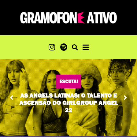
ESCUTA!
ABRAM OS CAMINHOS: MC THA
TEM AXÉ, TALENTO E UM CORAÇÃO
VAGABUNDO