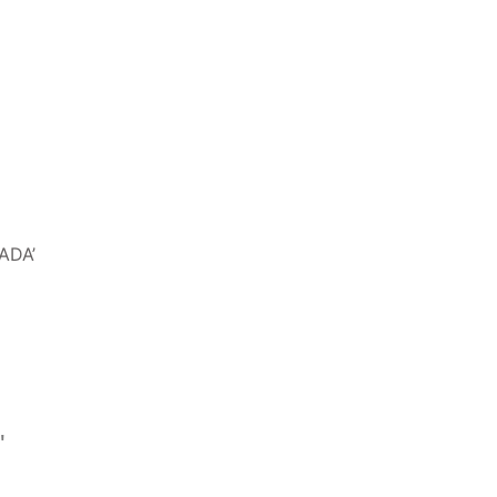
ADA’
'