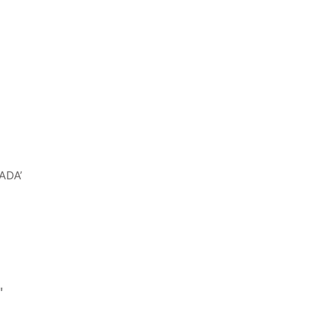
ADA’
'