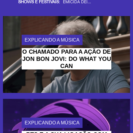
REVOLUÇÃO NO PALCO, DON L DÁ
RICO DALASAM TRAZ UM BANHO DE “ALÍVIO” NOS ENCONTROS DDGA
SHOWS E FESTIVAIS:
EXPLICANDO A MÚSICA
O CHAMADO PARA A AÇÃO DE
JON BON JOVI: DO WHAT YOU
CAN
EXPLICANDO A MÚSICA