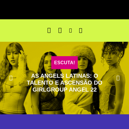
ESCUTA!
ABRAM OS CAMINHOS: MC THA
TEM AXÉ, TALENTO E UM
CORAÇÃO VAGABUNDO