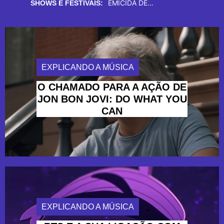
REVOLUÇÃO NO PALCO, DON L
RICO DALASAM TRAZ UM BANHO DE “ALÍVIO” NOS ENCONTROS DDGA
SHOWS E FESTIVAIS:
EXPLICANDO A MÚSICA
O CHAMADO PARA A AÇÃO DE
JON BON JOVI: DO WHAT YOU
CAN
EXPLICANDO A MÚSICA