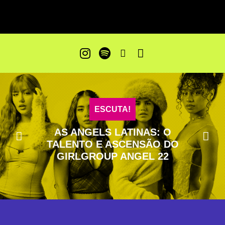
ESCUTA!
ABRAM OS CAMINHOS: MC THA
TEM AXÉ, TALENTO E UM
CORAÇÃO VAGABUNDO